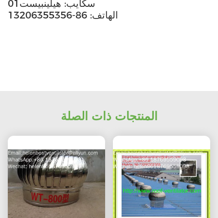
سكايب: هيلينبيست01
الهاتف: 86-13206355356
المنتجات ذات الصلة