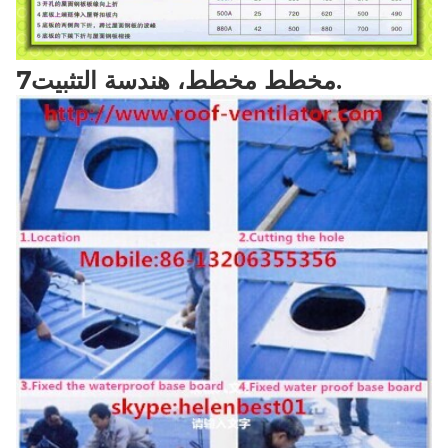
7مخطط مخطط، هندسة التثبيت.