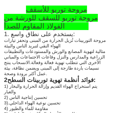
مروحة توربو للأسقف
مروحة توربو للسقف للورشة من
الفولاذ المقاوم للصدأ SS304
1. يستخدم على نطاق واسع:
مروحة التوربينات تُزيل الحرارة من المبنى وتحفز تيارات
الهواء النقي لتبريد الناس والبيئة
مثالية لتهوية المصانع والورش والمستودعات والتطبيقات
الزراعية والمدارس والنزل وقاعات الاجتماعات والمباني
الأخرى التي تتطلب تهوية فعالة وفعالة.الانسحاب ينتج
نسيمات باردة طازجة إلى المبنى ويضمن نظافة، بيئة
عمل أكثر برودة وصحة.
2فوائد أنظمة تهوية توربينات السطح:
1) يتم استخراج الهواء القديم وإزالة الحرارة والبخار
والغبار
2) تحسين إنتاجية الناس
تحسين نوعية الهواء الداخلي
3).
4) مقاومة للماء والطيور