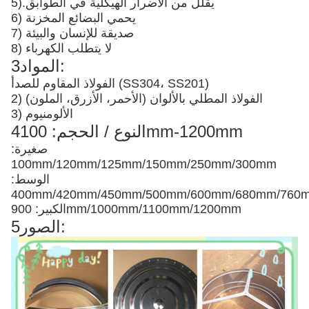
يقلل من الأضرار الهيكلية في الطوابق
5).
6) يحمي البضائع المخزنة
7) صديقة للإنسان والبيئة
8) لا يتطلب الكهرباء
3المواد:
الفولاذ المقاوم للصدأ (SS304، SS201)
2) الفولاذ المطلي بالألوان (الأحمر، الأزرق، الملون)
3) الألومنيوم
4النوع / الحجم: 100mm-1200mm
صغيرة:
100mm/120mm/125mm/150mm/250mm/300mm
الوسط:
400mm/420mm/450mm/500mm/600mm/680mm/76
الكبير: 900mm/1000mm/1100mm/1200mm
5الصور: