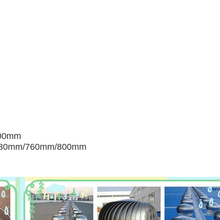
صغيرة:
الوسط: m/760mm/800mm