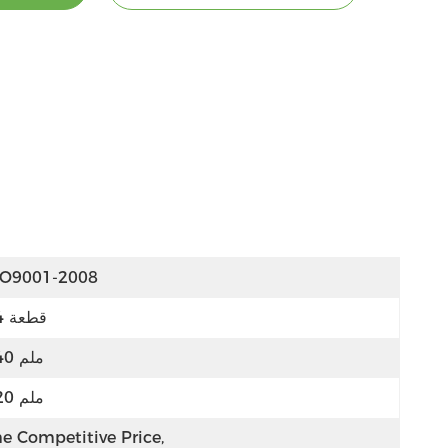
SO9001-2008
34 قطعة
740 ملم
620 ملم
e Competitive Price, 