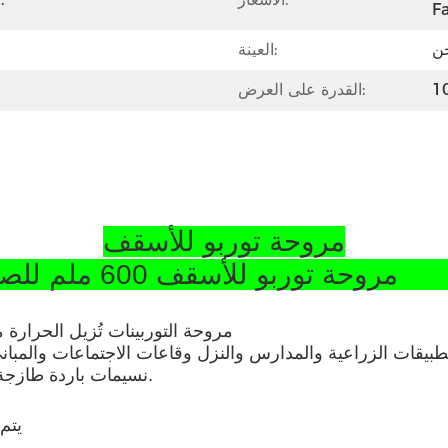
Fa
حن
العينة:
القدرة على العرض:
مروحة توربو للأسقف
ب المقاوم للصدأ في ورشة العمل SS304
مروحة التوربينات تُزيل الحرارة من
طبيقات الزراعية والمدارس والنزل وقاعات الاجتماعات والمباني
نسيمات باردة طازجة إلى المبنى ويضمن نظافة، بيئة عمل أكثر برودة وصحة.
1) ي