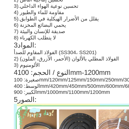
تحسين نوعية الهواء الداخلي
3).
4) مقاومة للماء والطيور
يقلل من الأضرار الهيكلية في الطوابق
5).
6) يحمي البضائع المخزنة
7) صديقة للإنسان والبيئة
8) لا يتطلب الكهرباء
3المواد:
الفولاذ المقاوم للصدأ (SS304، SS201)
2) الفولاذ المطلي بالألوان (الأحمر، الأزرق، الملون)
3) الألومنيوم
4النوع / الحجم: 100mm-1200mm
 100mm/120mm/125mm/150mm/250mm/300mm
400mm/420mm/450mm/500mm/600mm/680m
الكبير: 900mm/1000mm/1100mm/1200mm
5الصور: