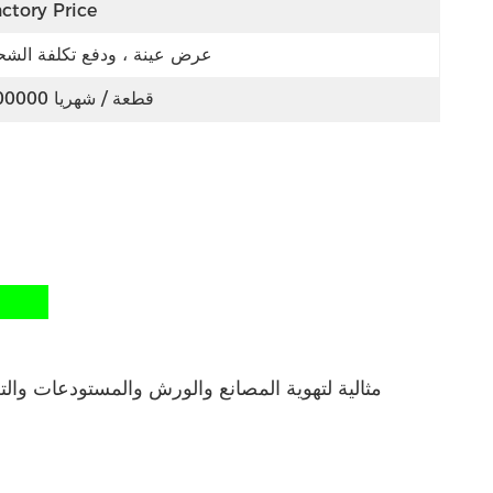
ctory Price
عرض عينة ، ودفع تكلفة الش
100000 قطعة / شهريا
مروحة توربو للأسقف 600 ملم للصل
مثالية لتهوية المصانع والورش والمستودعات والت