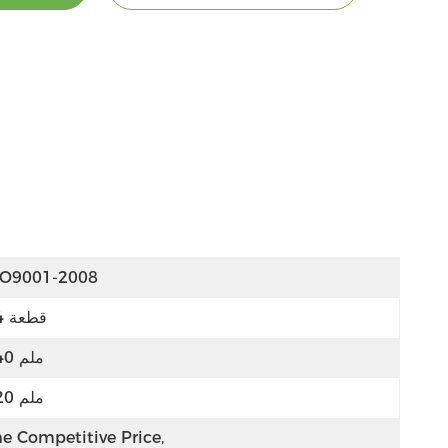
SO9001-2008
34 قطعة
740 ملم
620 ملم
e Competitive Price, 