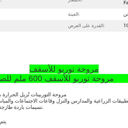
Fa
حن
العينة:
القدرة على العرض:
مروحة توربو للأسقف
ب المقاوم للصدأ في ورشة العمل SS304
مروحة التوربينات تُزيل الحرارة من
طبيقات الزراعية والمدارس والنزل وقاعات الاجتماعات والمباني
نسيمات باردة طازجة إلى المبنى ويضمن نظافة، بيئة عمل أكثر برودة وصحة.
1) ي