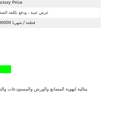
ctory Price
عرض عينة ، ودفع تكلفة الش
100000 قطعة / شهريا
مروحة توربو للأسقف 600 ملم للصل
مثالية لتهوية المصانع والورش والمستودعات والت