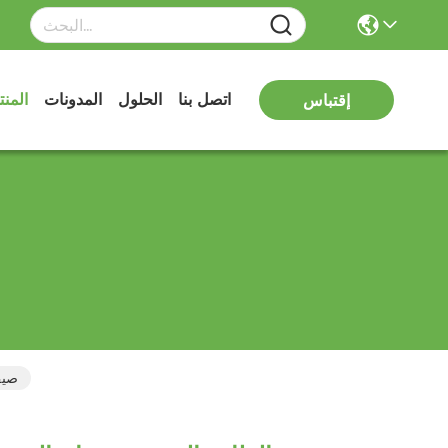
اتصل بنا
الحلول
المدونات
المن
إقتباس
015