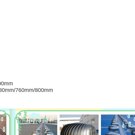
صغيرة:
الوسط: m/760mm/800mm