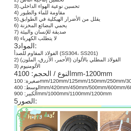
تحسين نوعية الهواء الداخلي
3).
4) مقاومة للماء والطيور
يقلل من الأضرار الهيكلية في الطوابق
5).
6) يحمي البضائع المخزنة
7) صديقة للإنسان والبيئة
8) لا يتطلب الكهرباء
3المواد:
الفولاذ المقاوم للصدأ (SS304، SS201)
2) الفولاذ المطلي بالألوان (الأحمر، الأزرق، الملون)
3) الألومنيوم
4النوع / الحجم: 100mm-1200mm
 100mm/120mm/125mm/150mm/250mm/300mm
400mm/420mm/450mm/500mm/600mm/680m
الكبير: 900mm/1000mm/1100mm/1200mm
5الصور: