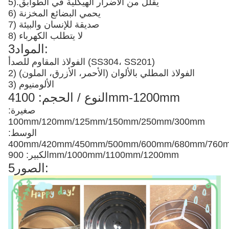
يقلل من الأضرار الهيكلية في الطوابق
5).
6) يحمي البضائع المخزنة
7) صديقة للإنسان والبيئة
8) لا يتطلب الكهرباء
3المواد:
الفولاذ المقاوم للصدأ (SS304، SS201)
2) الفولاذ المطلي بالألوان (الأحمر، الأزرق، الملون)
3) الألومنيوم
4النوع / الحجم: 100mm-1200mm
صغيرة:
100mm/120mm/125mm/150mm/250mm/300mm
الوسط:
400mm/420mm/450mm/500mm/600mm/680mm/76
الكبير: 900mm/1000mm/1100mm/1200mm
5الصور: