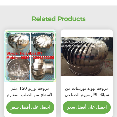
Related Products
مروحة تهوية توربينات من
مروحة توربو 150 ملم
سبائك الألومنيوم الصناعي
للأسطح من الصلب المقاوم
600 ملم
للصدأ
احصل على أفضل سعر
احصل على أفضل سعر