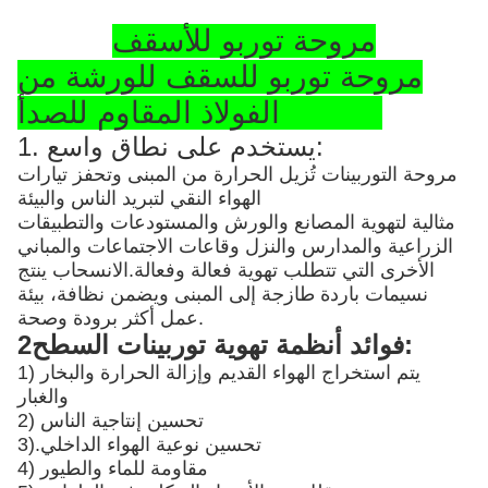
مروحة توربو للأسقف
مروحة توربو للسقف للورشة من
الفولاذ المقاوم للصدأ SS304
1. يستخدم على نطاق واسع:
مروحة التوربينات تُزيل الحرارة من المبنى وتحفز تيارات
الهواء النقي لتبريد الناس والبيئة
مثالية لتهوية المصانع والورش والمستودعات والتطبيقات
الزراعية والمدارس والنزل وقاعات الاجتماعات والمباني
الأخرى التي تتطلب تهوية فعالة وفعالة.الانسحاب ينتج
نسيمات باردة طازجة إلى المبنى ويضمن نظافة، بيئة
عمل أكثر برودة وصحة.
2فوائد أنظمة تهوية توربينات السطح:
1) يتم استخراج الهواء القديم وإزالة الحرارة والبخار
والغبار
2) تحسين إنتاجية الناس
تحسين نوعية الهواء الداخلي
3).
4) مقاومة للماء والطيور