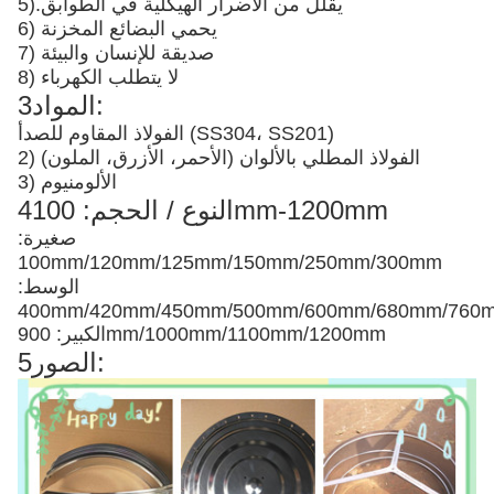
يقلل من الأضرار الهيكلية في الطوابق
5).
6) يحمي البضائع المخزنة
7) صديقة للإنسان والبيئة
8) لا يتطلب الكهرباء
3المواد:
الفولاذ المقاوم للصدأ (SS304، SS201)
2) الفولاذ المطلي بالألوان (الأحمر، الأزرق، الملون)
3) الألومنيوم
4النوع / الحجم: 100mm-1200mm
صغيرة:
100mm/120mm/125mm/150mm/250mm/300mm
الوسط:
400mm/420mm/450mm/500mm/600mm/680mm/76
الكبير: 900mm/1000mm/1100mm/1200mm
5الصور: