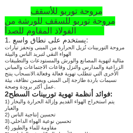
مروحة توربو للأسقف
مروحة توربو للسقف للورشة من
الفولاذ المقاوم للصدأ SS304
1. يستخدم على نطاق واسع:
مروحة التوربينات تُزيل الحرارة من المبنى وتحفز تيارات
الهواء النقي لتبريد الناس والبيئة
مثالية لتهوية المصانع والورش والمستودعات والتطبيقات
الزراعية والمدارس والنزل وقاعات الاجتماعات والمباني
الأخرى التي تتطلب تهوية فعالة وفعالة.الانسحاب ينتج
نسيمات باردة طازجة إلى المبنى ويضمن نظافة، بيئة
عمل أكثر برودة وصحة.
2فوائد أنظمة تهوية توربينات السطح:
1) يتم استخراج الهواء القديم وإزالة الحرارة والبخار
والغبار
2) تحسين إنتاجية الناس
تحسين نوعية الهواء الداخلي
3).
4) مقاومة للماء والطيور