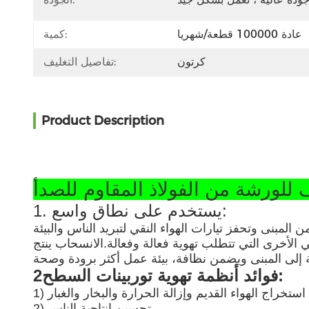
عادة 100000 قطعة/شهريا
كمية:
كرتون
تفاصيل التغليف:
Product Description
1. يستخدم على نطاق واسع:
 المبنى وتحفز تيارات الهواء النقي لتبريد الناس والبيئة
 الأخرى التي تتطلب تهوية فعالة وفعالة.الانسحاب ينتج
2فوائد أنظمة تهوية توربينات السطح:
تم استخراج الهواء القديم وإزالة الحرارة والبخار والغبار
2) تحسين إنتاجية الناس