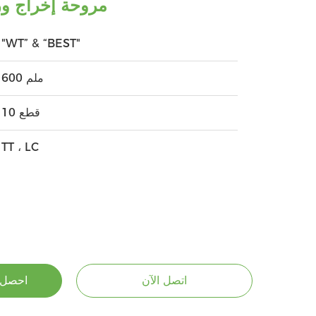
مروحة إخراج و
"WT” & “BEST"
600 ملم
10 قطع
TT ، LC
اتصل الآن
احصل 