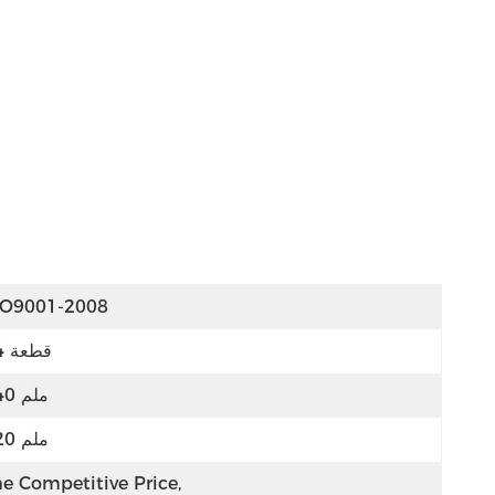
SO9001-2008
34 قطعة
740 ملم
620 ملم
e Competitive Price, 