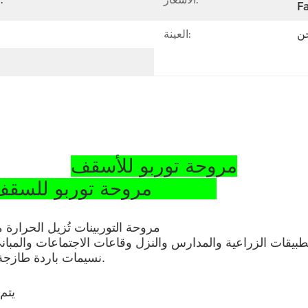
Fa
حن
العينة:
مروحة توربو للأسقف
مروحة توربو للسقف للورشة من الفولاذ المقاوم للصدأ SS304
مروحة التوربينات تُزيل الحرارة من
طبيقات الزراعية والمدارس والنزل وقاعات الاجتماعات والمباني
نسيمات باردة طازجة إلى المبنى ويضمن نظافة، بيئة عمل أكثر برودة وصحة.
1) ي