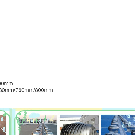
صغيرة:
الوسط: m/760mm/800mm