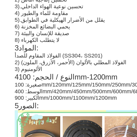
تحسين نوعية الهواء الداخلي
3).
4) مقاومة للماء والطيور
يقلل من الأضرار الهيكلية في الطوابق
5).
6) يحمي البضائع المخزنة
7) صديقة للإنسان والبيئة
8) لا يتطلب الكهرباء
3المواد:
الفولاذ المقاوم للصدأ (SS304، SS201)
2) الفولاذ المطلي بالألوان (الأحمر، الأزرق، الملون)
3) الألومنيوم
4النوع / الحجم: 100mm-1200mm
 100mm/120mm/125mm/150mm/250mm/300mm
400mm/420mm/450mm/500mm/600mm/680m
الكبير: 900mm/1000mm/1100mm/1200mm
5الصور: