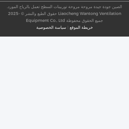
الصين جودة جيدة مروحة مروحة توربينات السطح تعمل بالرياح المورد.
حقوق الطبع والنشر © -2025 Liaocheng Wantong Ventilation
Equipment Co., Ltd جميع الحقوق محفوظة
خريطة الموقع
|
سياسة الخصوصية