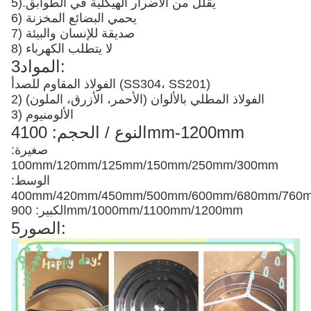
يقلل من الأضرار الهيكلية في الطوابق
5).
6) يحمي البضائع المخزنة
7) صديقة للإنسان والبيئة
8) لا يتطلب الكهرباء
3المواد:
الفولاذ المقاوم للصدأ (SS304، SS201)
2) الفولاذ المطلي بالألوان (الأحمر، الأزرق، الملون)
3) الألومنيوم
4النوع / الحجم: 100mm-1200mm
صغيرة:
100mm/120mm/125mm/150mm/250mm/300mm
الوسط:
400mm/420mm/450mm/500mm/600mm/680mm/76
الكبير: 900mm/1000mm/1100mm/1200mm
5الصور: