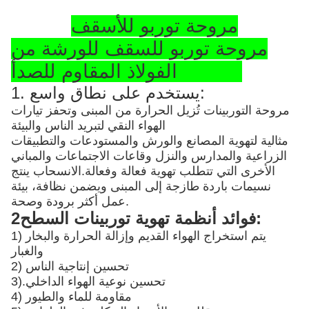
مروحة توربو للأسقف
مروحة توربو للسقف للورشة من
الفولاذ المقاوم للصدأ SS304
1. يستخدم على نطاق واسع:
مروحة التوربينات تُزيل الحرارة من المبنى وتحفز تيارات
الهواء النقي لتبريد الناس والبيئة
مثالية لتهوية المصانع والورش والمستودعات والتطبيقات
الزراعية والمدارس والنزل وقاعات الاجتماعات والمباني
الأخرى التي تتطلب تهوية فعالة وفعالة.الانسحاب ينتج
نسيمات باردة طازجة إلى المبنى ويضمن نظافة، بيئة
عمل أكثر برودة وصحة.
2فوائد أنظمة تهوية توربينات السطح:
1) يتم استخراج الهواء القديم وإزالة الحرارة والبخار
والغبار
2) تحسين إنتاجية الناس
تحسين نوعية الهواء الداخلي
3).
4) مقاومة للماء والطيور