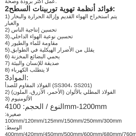
عمل أكثر برودة وصحة.
2فوائد أنظمة تهوية توربينات السطح:
1) يتم استخراج الهواء القديم وإزالة الحرارة والبخار
والغبار
2) تحسين إنتاجية الناس
تحسين نوعية الهواء الداخلي
3).
4) مقاومة للماء والطيور
يقلل من الأضرار الهيكلية في الطوابق
5).
6) يحمي البضائع المخزنة
7) صديقة للإنسان والبيئة
8) لا يتطلب الكهرباء
3المواد:
الفولاذ المقاوم للصدأ (SS304، SS201)
2) الفولاذ المطلي بالألوان (الأحمر، الأزرق، الملون)
3) الألومنيوم
4النوع / الحجم: 100mm-1200mm
صغيرة:
100mm/120mm/125mm/150mm/250mm/300mm
الوسط:
400mm/420mm/450mm/500mm/600mm/680mm/76