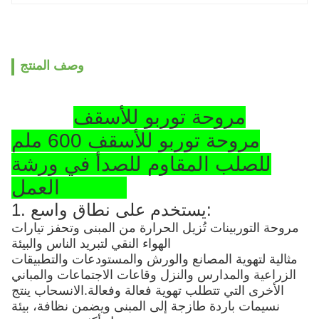
وصف المنتج
مروحة توربو للأسقف
مروحة توربو للأسقف 600 ملم
للصلب المقاوم للصدأ في ورشة
العمل SS304
1. يستخدم على نطاق واسع:
مروحة التوربينات تُزيل الحرارة من المبنى وتحفز تيارات
الهواء النقي لتبريد الناس والبيئة
مثالية لتهوية المصانع والورش والمستودعات والتطبيقات
الزراعية والمدارس والنزل وقاعات الاجتماعات والمباني
الأخرى التي تتطلب تهوية فعالة وفعالة.الانسحاب ينتج
نسيمات باردة طازجة إلى المبنى ويضمن نظافة، بيئة