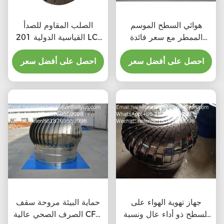
هوائي السطح الموسم
الصلب المقاوم للصدأ
الممطر مع سعر فائدة
القياسية الدولية 201 LC-
المواد
BEST 500mm حجم
احصل على أفضل سعر
التوربينات الهوائية التي
احصل على أفضل سعر
تدفعها الرياح للطابق التهوية
للمصنع
جهاز تهوية الهواء على
حماية البيئة مروحة سقف
السطح ذو أداء عال ونسبة
الصرف الصحي عالية CFM