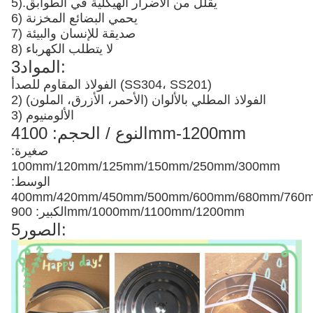
يقلل من الأضرار الهيكلية في الطوابق
5).
6) يحمي البضائع المخزنة
7) صديقة للإنسان والبيئة
8) لا يتطلب الكهرباء
3المواد:
الفولاذ المقاوم للصدأ (SS304، SS201)
2) الفولاذ المطلي بالألوان (الأحمر، الأزرق، الملون)
3) الألومنيوم
4النوع / الحجم: 100mm-1200mm
صغيرة:
100mm/120mm/125mm/150mm/250mm/300mm
الوسط:
400mm/420mm/450mm/500mm/600mm/680mm/76
الكبير: 900mm/1000mm/1100mm/1200mm
5الصور: