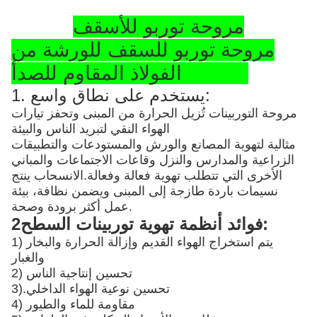
مروحة توربو للأسقف
مروحة توربو للسقف للورشة من
الفولاذ المقاوم للصدأ SS304
1. يستخدم على نطاق واسع:
مروحة التوربينات تُزيل الحرارة من المبنى وتحفز تيارات
الهواء النقي لتبريد الناس والبيئة
مثالية لتهوية المصانع والورش والمستودعات والتطبيقات
الزراعية والمدارس والنزل وقاعات الاجتماعات والمباني
الأخرى التي تتطلب تهوية فعالة وفعالة.الانسحاب ينتج
نسيمات باردة طازجة إلى المبنى ويضمن نظافة، بيئة
عمل أكثر برودة وصحة.
2فوائد أنظمة تهوية توربينات السطح:
1) يتم استخراج الهواء القديم وإزالة الحرارة والبخار
والغبار
2) تحسين إنتاجية الناس
تحسين نوعية الهواء الداخلي
3).
4) مقاومة للماء والطيور