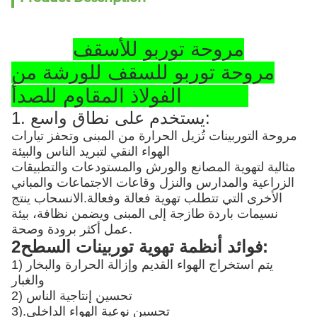
مروحة توربو للأسقف
مروحة توربو للسقف للورشة من
الفولاذ المقاوم للصدأ SS304
1. يستخدم على نطاق واسع:
مروحة التوربينات تُزيل الحرارة من المبنى وتحفز تيارات
الهواء النقي لتبريد الناس والبيئة
مثالية لتهوية المصانع والورش والمستودعات والتطبيقات
الزراعية والمدارس والنزل وقاعات الاجتماعات والمباني
الأخرى التي تتطلب تهوية فعالة وفعالة.الانسحاب ينتج
نسيمات باردة طازجة إلى المبنى ويضمن نظافة، بيئة
عمل أكثر برودة وصحة.
2فوائد أنظمة تهوية توربينات السطح:
1) يتم استخراج الهواء القديم وإزالة الحرارة والبخار
والغبار
2) تحسين إنتاجية الناس
تحسين نوعية الهواء الداخلي
3).