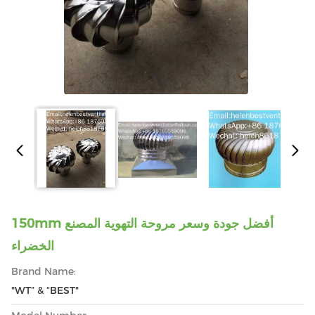
150mm أفضل جودة وسعر مروحة التهوية المصنع
الخضراء
Brand Name:
"WT” & “BEST"