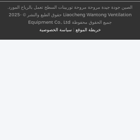
الصين جودة جيدة مروحة مروحة توربينات السطح تعمل بالرياح المورد.
حقوق الطبع والنشر © -2025 Liaocheng Wantong Ventilation
Equipment Co., Ltd جميع الحقوق محفوظة
خريطة الموقع
|
سياسة الخصوصية