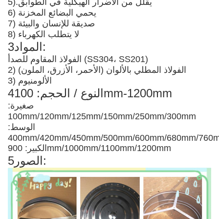
يقلل من الأضرار الهيكلية في الطوابق
5).
6) يحمي البضائع المخزنة
7) صديقة للإنسان والبيئة
8) لا يتطلب الكهرباء
3المواد:
الفولاذ المقاوم للصدأ (SS304، SS201)
2) الفولاذ المطلي بالألوان (الأحمر، الأزرق، الملون)
3) الألومنيوم
4النوع / الحجم: 100mm-1200mm
صغيرة:
100mm/120mm/125mm/150mm/250mm/300mm
الوسط:
400mm/420mm/450mm/500mm/600mm/680mm/76
الكبير: 900mm/1000mm/1100mm/1200mm
5الصور: