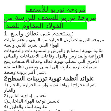
مروحة توربو للأسقف
مروحة توربو للسقف للورشة من
الفولاذ المقاوم للصدأ SS304
1. يستخدم على نطاق واسع:
مروحة التوربينات تُزيل الحرارة من المبنى وتحفز تيارات
الهواء النقي لتبريد الناس والبيئة
مثالية لتهوية المصانع والورش والمستودعات والتطبيقات
الزراعية والمدارس والنزل وقاعات الاجتماعات والمباني
الأخرى التي تتطلب تهوية فعالة وفعالة.الانسحاب ينتج
نسيمات باردة طازجة إلى المبنى ويضمن نظافة، بيئة
عمل أكثر برودة وصحة.
2فوائد أنظمة تهوية توربينات السطح:
1) يتم استخراج الهواء القديم وإزالة الحرارة والبخار
والغبار
2) تحسين إنتاجية الناس
تحسين نوعية الهواء الداخلي
3).
4) مقاومة للماء والطيور