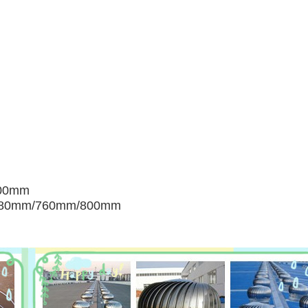
صغيرة:
الوسط: m/760mm/800mm