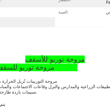
Fa
حن
العينة:
مروحة توربو للأسقف
مروحة توربو للسقف للورشة من الفولاذ المقاوم للصدأ SS304
مروحة التوربينات تُزيل الحرارة من
طبيقات الزراعية والمدارس والنزل وقاعات الاجتماعات والمباني
نسيمات باردة طازجة إلى المبنى ويضمن نظافة، بيئة عمل أكثر برودة وصحة.
1) ي