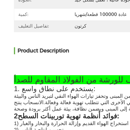
عادة 100000 قطعة/شهريا
كمية:
كرتون
تفاصيل التغليف:
Product Description
1. يستخدم على نطاق واسع:
 المبنى وتحفز تيارات الهواء النقي لتبريد الناس والبيئة
 الأخرى التي تتطلب تهوية فعالة وفعالة.الانسحاب ينتج
2فوائد أنظمة تهوية توربينات السطح:
تم استخراج الهواء القديم وإزالة الحرارة والبخار والغبار
2) تحسين إنتاجية الناس