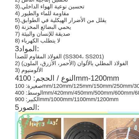
تحسين نوعية الهواء الداخلي
3).
4) مقاومة للماء والطيور
يقلل من الأضرار الهيكلية في الطوابق
5).
6) يحمي البضائع المخزنة
7) صديقة للإنسان والبيئة
8) لا يتطلب الكهرباء
3المواد:
الفولاذ المقاوم للصدأ (SS304، SS201)
2) الفولاذ المطلي بالألوان (الأحمر، الأزرق، الملون)
3) الألومنيوم
4النوع / الحجم: 100mm-1200mm
 100mm/120mm/125mm/150mm/250mm/300mm
400mm/420mm/450mm/500mm/600mm/680m
الكبير: 900mm/1000mm/1100mm/1200mm
5الصور: