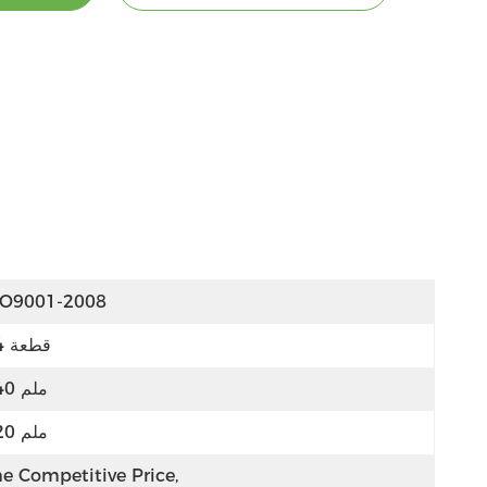
SO9001-2008
34 قطعة
740 ملم
620 ملم
e Competitive Price, 