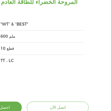
"WT” & “BEST"
600 ملم
10 قطع
TT ، LC
اتصل الآن
احصل 