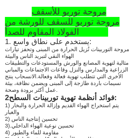
مروحة توربو للأسقف
مروحة توربو للسقف للورشة من
الفولاذ المقاوم للصدأ SS304
1. يستخدم على نطاق واسع:
مروحة التوربينات تُزيل الحرارة من المبنى وتحفز تيارات
الهواء النقي لتبريد الناس والبيئة
مثالية لتهوية المصانع والورش والمستودعات والتطبيقات
الزراعية والمدارس والنزل وقاعات الاجتماعات والمباني
الأخرى التي تتطلب تهوية فعالة وفعالة.الانسحاب ينتج
نسيمات باردة طازجة إلى المبنى ويضمن نظافة، بيئة
عمل أكثر برودة وصحة.
2فوائد أنظمة تهوية توربينات السطح:
1) يتم استخراج الهواء القديم وإزالة الحرارة والبخار
والغبار
2) تحسين إنتاجية الناس
تحسين نوعية الهواء الداخلي
3).
4) مقاومة للماء والطيور