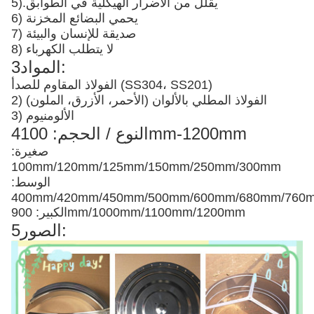
يقلل من الأضرار الهيكلية في الطوابق
5).
6) يحمي البضائع المخزنة
7) صديقة للإنسان والبيئة
8) لا يتطلب الكهرباء
3المواد:
الفولاذ المقاوم للصدأ (SS304، SS201)
2) الفولاذ المطلي بالألوان (الأحمر، الأزرق، الملون)
3) الألومنيوم
4النوع / الحجم: 100mm-1200mm
صغيرة:
100mm/120mm/125mm/150mm/250mm/300mm
الوسط:
400mm/420mm/450mm/500mm/600mm/680mm/76
الكبير: 900mm/1000mm/1100mm/1200mm
5الصور: