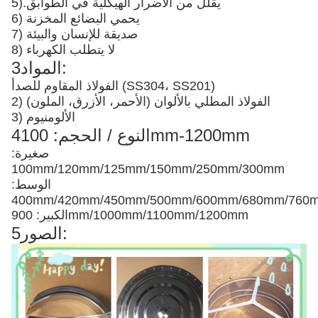
يقلل من الأضرار الهيكلية في الطوابق
5).
6) يحمي البضائع المخزنة
7) صديقة للإنسان والبيئة
8) لا يتطلب الكهرباء
3المواد:
الفولاذ المقاوم للصدأ (SS304، SS201)
2) الفولاذ المطلي بالألوان (الأحمر، الأزرق، الملون)
3) الألومنيوم
4النوع / الحجم: 100mm-1200mm
صغيرة:
100mm/120mm/125mm/150mm/250mm/300mm
الوسط:
400mm/420mm/450mm/500mm/600mm/680mm/76
الكبير: 900mm/1000mm/1100mm/1200mm
5الصور: