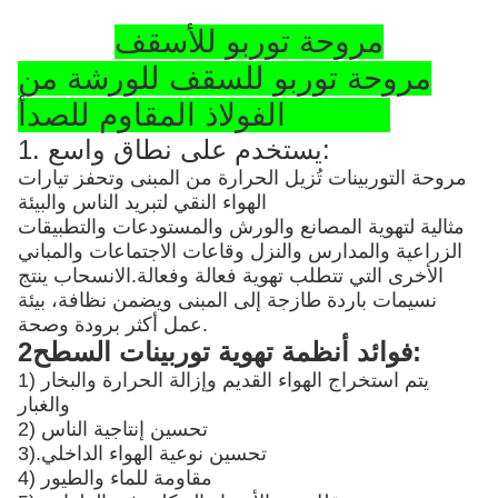
مروحة توربو للأسقف
مروحة توربو للسقف للورشة من
الفولاذ المقاوم للصدأ SS304
1. يستخدم على نطاق واسع:
مروحة التوربينات تُزيل الحرارة من المبنى وتحفز تيارات
الهواء النقي لتبريد الناس والبيئة
مثالية لتهوية المصانع والورش والمستودعات والتطبيقات
الزراعية والمدارس والنزل وقاعات الاجتماعات والمباني
الأخرى التي تتطلب تهوية فعالة وفعالة.الانسحاب ينتج
نسيمات باردة طازجة إلى المبنى ويضمن نظافة، بيئة
عمل أكثر برودة وصحة.
2فوائد أنظمة تهوية توربينات السطح:
1) يتم استخراج الهواء القديم وإزالة الحرارة والبخار
والغبار
2) تحسين إنتاجية الناس
تحسين نوعية الهواء الداخلي
3).
4) مقاومة للماء والطيور