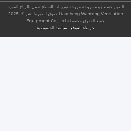
الصين جودة جيدة مروحة مروحة توربينات السطح تعمل بالرياح المورد.
حقوق الطبع والنشر © -2025 Liaocheng Wantong Ventilation
Equipment Co., Ltd جميع الحقوق محفوظة
خريطة الموقع
|
سياسة الخصوصية