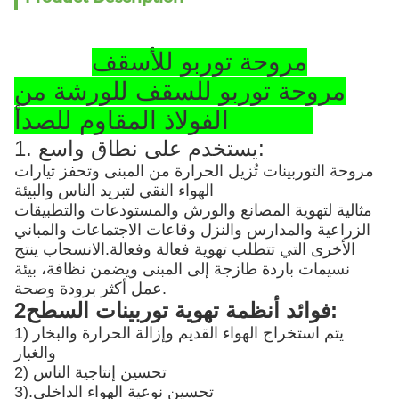
مروحة توربو للأسقف
مروحة توربو للسقف للورشة من
الفولاذ المقاوم للصدأ SS304
1. يستخدم على نطاق واسع:
مروحة التوربينات تُزيل الحرارة من المبنى وتحفز تيارات
الهواء النقي لتبريد الناس والبيئة
مثالية لتهوية المصانع والورش والمستودعات والتطبيقات
الزراعية والمدارس والنزل وقاعات الاجتماعات والمباني
الأخرى التي تتطلب تهوية فعالة وفعالة.الانسحاب ينتج
نسيمات باردة طازجة إلى المبنى ويضمن نظافة، بيئة
عمل أكثر برودة وصحة.
2فوائد أنظمة تهوية توربينات السطح:
1) يتم استخراج الهواء القديم وإزالة الحرارة والبخار
والغبار
2) تحسين إنتاجية الناس
تحسين نوعية الهواء الداخلي
3).