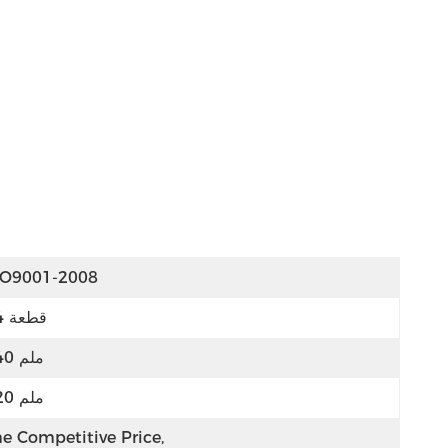
SO9001-2008
34 قطعة
740 ملم
620 ملم
e Competitive Price, 