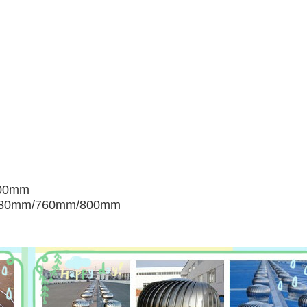
صغيرة:
الوسط: m/760mm/800mm