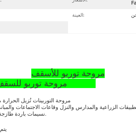
Fa
حن
العينة:
مروحة توربو للأسقف
مروحة توربو للسقف للورشة من الفولاذ المقاوم للصدأ SS304
مروحة التوربينات تُزيل الحرارة من
طبيقات الزراعية والمدارس والنزل وقاعات الاجتماعات والمباني
نسيمات باردة طازجة إلى المبنى ويضمن نظافة، بيئة عمل أكثر برودة وصحة.
1) ي