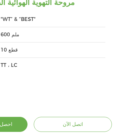
مروحة التهوية الهوائية الصناعي
"WT” & “BEST"
600 ملم
10 قطع
TT ، LC
اتصل الآن
احصل 