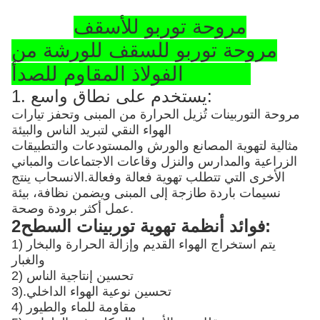
مروحة توربو للأسقف
مروحة توربو للسقف للورشة من
الفولاذ المقاوم للصدأ SS304
1. يستخدم على نطاق واسع:
مروحة التوربينات تُزيل الحرارة من المبنى وتحفز تيارات
الهواء النقي لتبريد الناس والبيئة
مثالية لتهوية المصانع والورش والمستودعات والتطبيقات
الزراعية والمدارس والنزل وقاعات الاجتماعات والمباني
الأخرى التي تتطلب تهوية فعالة وفعالة.الانسحاب ينتج
نسيمات باردة طازجة إلى المبنى ويضمن نظافة، بيئة
عمل أكثر برودة وصحة.
2فوائد أنظمة تهوية توربينات السطح:
1) يتم استخراج الهواء القديم وإزالة الحرارة والبخار
والغبار
2) تحسين إنتاجية الناس
تحسين نوعية الهواء الداخلي
3).
4) مقاومة للماء والطيور