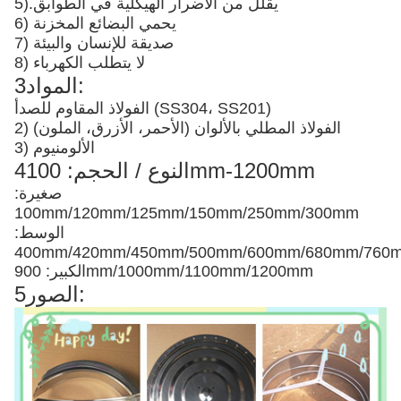
يقلل من الأضرار الهيكلية في الطوابق
5).
6) يحمي البضائع المخزنة
7) صديقة للإنسان والبيئة
8) لا يتطلب الكهرباء
3المواد:
الفولاذ المقاوم للصدأ (SS304، SS201)
2) الفولاذ المطلي بالألوان (الأحمر، الأزرق، الملون)
3) الألومنيوم
4النوع / الحجم: 100mm-1200mm
صغيرة:
100mm/120mm/125mm/150mm/250mm/300mm
الوسط:
400mm/420mm/450mm/500mm/600mm/680mm/76
الكبير: 900mm/1000mm/1100mm/1200mm
5الصور: