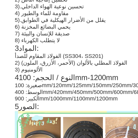
تحسين نوعية الهواء الداخلي
3).
4) مقاومة للماء والطيور
يقلل من الأضرار الهيكلية في الطوابق
5).
6) يحمي البضائع المخزنة
7) صديقة للإنسان والبيئة
8) لا يتطلب الكهرباء
3المواد:
الفولاذ المقاوم للصدأ (SS304، SS201)
2) الفولاذ المطلي بالألوان (الأحمر، الأزرق، الملون)
3) الألومنيوم
4النوع / الحجم: 100mm-1200mm
 100mm/120mm/125mm/150mm/250mm/300mm
400mm/420mm/450mm/500mm/600mm/680m
الكبير: 900mm/1000mm/1100mm/1200mm
5الصور: