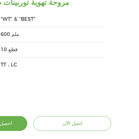
مروحة تهوية توربينات صناعية
"WT” & “BEST"
600 ملم
10 قطع
TT ، LC
اتصل الآن
احصل 