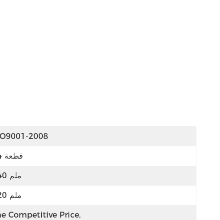
SO9001-2008
34 قطعة
740 ملم
620 ملم
e Competitive Price, 