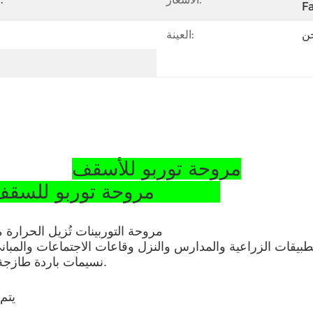
Fa
حن
العينة:
مروحة توربو للأسقف
مروحة توربو للسقف للورشة من الفولاذ المقاوم للصدأ SS304
مروحة التوربينات تُزيل الحرارة من
طبيقات الزراعية والمدارس والنزل وقاعات الاجتماعات والمباني
نسيمات باردة طازجة إلى المبنى ويضمن نظافة، بيئة عمل أكثر برودة وصحة.
1) ي