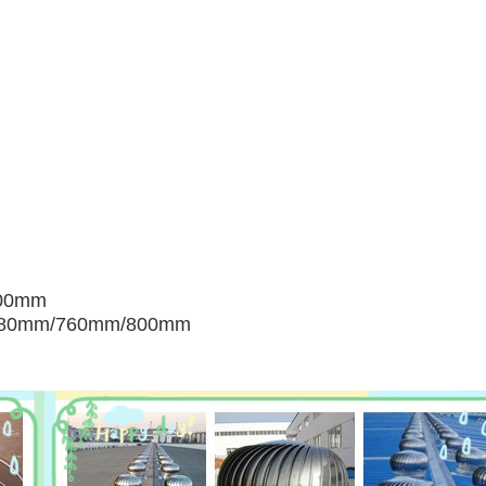
صغيرة:
الوسط: m/760mm/800mm