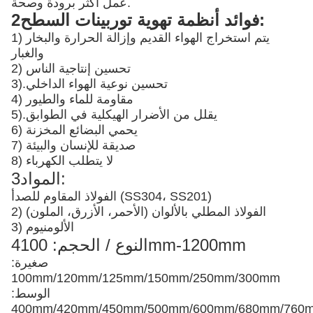
عمل أكثر برودة وصحة.
2فوائد أنظمة تهوية توربينات السطح:
1) يتم استخراج الهواء القديم وإزالة الحرارة والبخار
والغبار
2) تحسين إنتاجية الناس
تحسين نوعية الهواء الداخلي
3).
4) مقاومة للماء والطيور
يقلل من الأضرار الهيكلية في الطوابق
5).
6) يحمي البضائع المخزنة
7) صديقة للإنسان والبيئة
8) لا يتطلب الكهرباء
3المواد:
الفولاذ المقاوم للصدأ (SS304، SS201)
2) الفولاذ المطلي بالألوان (الأحمر، الأزرق، الملون)
3) الألومنيوم
4النوع / الحجم: 100mm-1200mm
صغيرة:
100mm/120mm/125mm/150mm/250mm/300mm
الوسط:
400mm/420mm/450mm/500mm/600mm/680mm/76