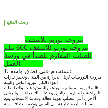
وصف المنتج
مروحة توربو للأسقف
مروحة توربو للأسقف 600 ملم
للصلب المقاوم للصدأ في ورشة
العمل SS304
1. يستخدم على نطاق واسع:
مروحة التوربينات تُزيل الحرارة من المبنى وتحفز تيارات
الهواء النقي لتبريد الناس والبيئة
مثالية لتهوية المصانع والورش والمستودعات والتطبيقات
الزراعية والمدارس والنزل وقاعات الاجتماعات والمباني
الأخرى التي تتطلب تهوية فعالة وفعالة.الانسحاب ينتج
نسيمات باردة طازجة إلى المبنى ويضمن نظافة، بيئة