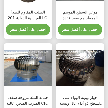
هوائي السطح الموسم
الصلب المقاوم للصدأ
الممطر مع سعر فائدة
القياسية الدولية 201 LC-
المواد
BEST 500mm حجم
احصل على أفضل سعر
التوربينات الهوائية التي
احصل على أفضل سعر
تدفعها الرياح للطابق التهوية
للمصنع
جهاز تهوية الهواء على
حماية البيئة مروحة سقف
السطح ذو أداء عال ونسبة
الصرف الصحي عالية CFM