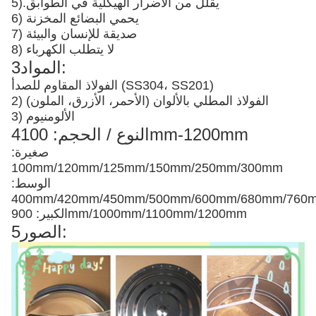
يقلل من الأضرار الهيكلية في الطوابق
5).
6) يحمي البضائع المخزنة
7) صديقة للإنسان والبيئة
8) لا يتطلب الكهرباء
3المواد:
الفولاذ المقاوم للصدأ (SS304، SS201)
2) الفولاذ المطلي بالألوان (الأحمر، الأزرق، الملون)
3) الألومنيوم
4النوع / الحجم: 100mm-1200mm
صغيرة:
100mm/120mm/125mm/150mm/250mm/300mm
الوسط:
400mm/420mm/450mm/500mm/600mm/680mm/76
الكبير: 900mm/1000mm/1100mm/1200mm
5الصور: