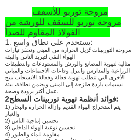
مروحة توربو للأسقف
مروحة توربو للسقف للورشة من
الفولاذ المقاوم للصدأ SS304
1. يستخدم على نطاق واسع:
مروحة التوربينات تُزيل الحرارة من المبنى وتحفز تيارات
الهواء النقي لتبريد الناس والبيئة
مثالية لتهوية المصانع والورش والمستودعات والتطبيقات
الزراعية والمدارس والنزل وقاعات الاجتماعات والمباني
الأخرى التي تتطلب تهوية فعالة وفعالة.الانسحاب ينتج
نسيمات باردة طازجة إلى المبنى ويضمن نظافة، بيئة
عمل أكثر برودة وصحة.
2فوائد أنظمة تهوية توربينات السطح:
1) يتم استخراج الهواء القديم وإزالة الحرارة والبخار
والغبار
2) تحسين إنتاجية الناس
تحسين نوعية الهواء الداخلي
3).
4) مقاومة للماء والطيور