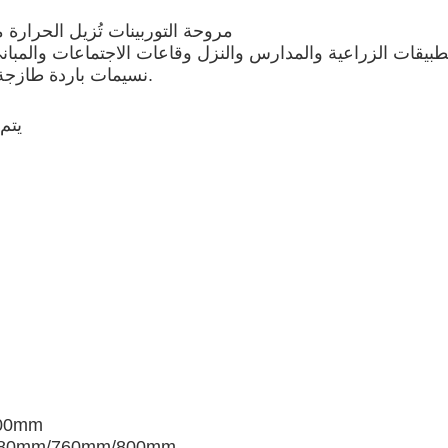
مروحة التوربينات تُزيل الحرارة من
طبيقات الزراعية والمدارس والنزل وقاعات الاجتماعات والمباني
نسيمات باردة طازجة إلى المبنى ويضمن نظافة، بيئة عمل أكثر برودة وصحة.
1) ي
صغيرة:
الوسط: m/760mm/800mm