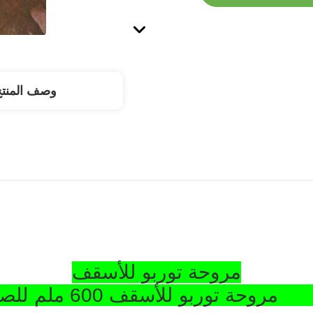
وصف المنت
مروحة توربو للأسقف
ب المقاوم للصدأ في ورشة العمل SS304