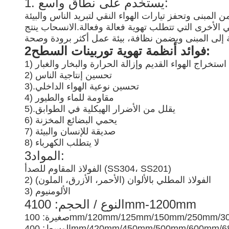
1. يستخدم على نطاق واسع:
 المبنى وتحفز تيارات الهواء النقي لتبريد الناس والبيئة
 الأخرى التي تتطلب تهوية فعالة وفعالة.الانسحاب ينتج
2فوائد أنظمة تهوية توربينات السطح:
تم استخراج الهواء القديم وإزالة الحرارة والبخار والغبار
2) تحسين إنتاجية الناس
تحسين نوعية الهواء الداخلي
3).
4) مقاومة للماء والطيور
يقلل من الأضرار الهيكلية في الطوابق
5).
6) يحمي البضائع المخزنة
7) صديقة للإنسان والبيئة
8) لا يتطلب الكهرباء
3المواد:
الفولاذ المقاوم للصدأ (SS304، SS201)
2) الفولاذ المطلي بالألوان (الأحمر، الأزرق، الملون)
3) الألومنيوم
4النوع / الحجم: 100mm-1200mm
 100mm/120mm/125mm/150mm/250mm/300mm
400mm/420mm/450mm/500mm/600mm/680m