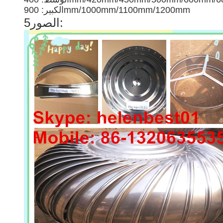
الكبير: 900mm/1000mm/1100mm/1200mm
5الصور: