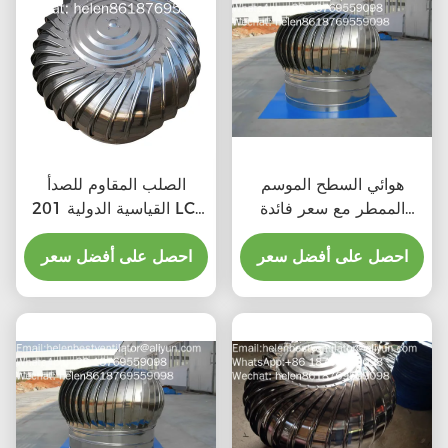
هوائي السطح الموسم
الصلب المقاوم للصدأ
الممطر مع سعر فائدة
القياسية الدولية 201 LC-
المواد
BEST 500mm حجم
احصل على أفضل سعر
التوربينات الهوائية التي
احصل على أفضل سعر
تدفعها الرياح للطابق التهوية
للمصنع