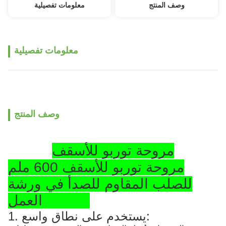
وصف المنتج
معلومات تفصيلية
معلومات تفصيلية
وصف المنتج
مروحة توربو للأسقف
مروحة توربو للأسقف 600 ملم
للصلب المقاوم للصدأ في ورشة
العمل SS304
1. يستخدم على نطاق واسع: