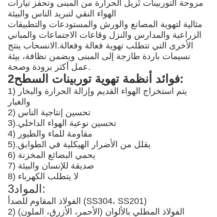
مروحة التوربينات تُزيل الحرارة من المبنى وتحفز تيارات
الهواء النقي لتبريد الناس والبيئة
مثالية لتهوية المصانع والورش والمستودعات والتطبيقات
الزراعية والمدارس والنزل وقاعات الاجتماعات والمباني
الأخرى التي تتطلب تهوية فعالة وفعالة.الانسحاب ينتج
نسيمات باردة طازجة إلى المبنى ويضمن نظافة، بيئة
عمل أكثر برودة وصحة.
2فوائد أنظمة تهوية توربينات السطح:
1) يتم استخراج الهواء القديم وإزالة الحرارة والبخار
والغبار
2) تحسين إنتاجية الناس
تحسين نوعية الهواء الداخلي
3).
4) مقاومة للماء والطيور
يقلل من الأضرار الهيكلية في الطوابق
5).
6) يحمي البضائع المخزنة
7) صديقة للإنسان والبيئة
8) لا يتطلب الكهرباء
3المواد:
الفولاذ المقاوم للصدأ (SS304، SS201)
2) الفولاذ المطلي بالألوان (الأحمر، الأزرق، الملون)