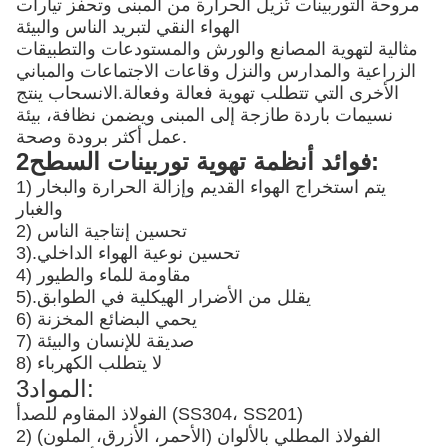
مروحة التوربينات تُزيل الحرارة من المبنى وتحفز تيارات
الهواء النقي لتبريد الناس والبيئة
مثالية لتهوية المصانع والورش والمستودعات والتطبيقات
الزراعية والمدارس والنزل وقاعات الاجتماعات والمباني
الأخرى التي تتطلب تهوية فعالة وفعالة.الانسحاب ينتج
نسيمات باردة طازجة إلى المبنى ويضمن نظافة، بيئة
عمل أكثر برودة وصحة.
2فوائد أنظمة تهوية توربينات السطح:
1) يتم استخراج الهواء القديم وإزالة الحرارة والبخار
والغبار
2) تحسين إنتاجية الناس
تحسين نوعية الهواء الداخلي
3).
4) مقاومة للماء والطيور
يقلل من الأضرار الهيكلية في الطوابق
5).
6) يحمي البضائع المخزنة
7) صديقة للإنسان والبيئة
8) لا يتطلب الكهرباء
3المواد:
الفولاذ المقاوم للصدأ (SS304، SS201)
2) الفولاذ المطلي بالألوان (الأحمر، الأزرق، الملون)