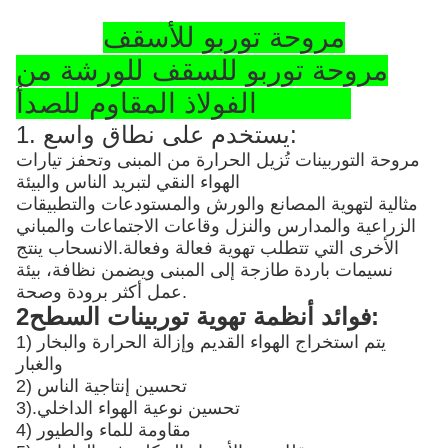
مروحة توربو للأسقف
مروحة توربو للسقف للورشة من
الفولاذ المقاوم للصدأ SS304
1. يستخدم على نطاق واسع:
مروحة التوربينات تُزيل الحرارة من المبنى وتحفز تيارات
الهواء النقي لتبريد الناس والبيئة
مثالية لتهوية المصانع والورش والمستودعات والتطبيقات
الزراعية والمدارس والنزل وقاعات الاجتماعات والمباني
الأخرى التي تتطلب تهوية فعالة وفعالة.الانسحاب ينتج
نسيمات باردة طازجة إلى المبنى ويضمن نظافة، بيئة
عمل أكثر برودة وصحة.
2فوائد أنظمة تهوية توربينات السطح:
1) يتم استخراج الهواء القديم وإزالة الحرارة والبخار
والغبار
2) تحسين إنتاجية الناس
تحسين نوعية الهواء الداخلي
3).
4) مقاومة للماء والطيور