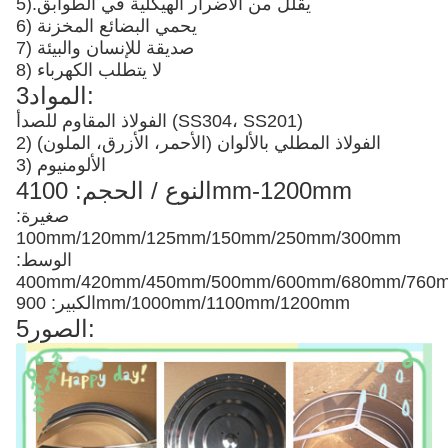
يقلل من الأضرار الهيكلية في الطوابق
5).
6) يحمي البضائع المخزنة
7) صديقة للإنسان والبيئة
8) لا يتطلب الكهرباء
3المواد:
الفولاذ المقاوم للصدأ (SS304، SS201)
2) الفولاذ المطلي بالألوان (الأحمر، الأزرق، الملون)
3) الألومنيوم
4النوع / الحجم: 100mm-1200mm
صغيرة:
100mm/120mm/125mm/150mm/250mm/300mm
الوسط:
400mm/420mm/450mm/500mm/600mm/680mm/76
الكبير: 900mm/1000mm/1100mm/1200mm
5الصور: