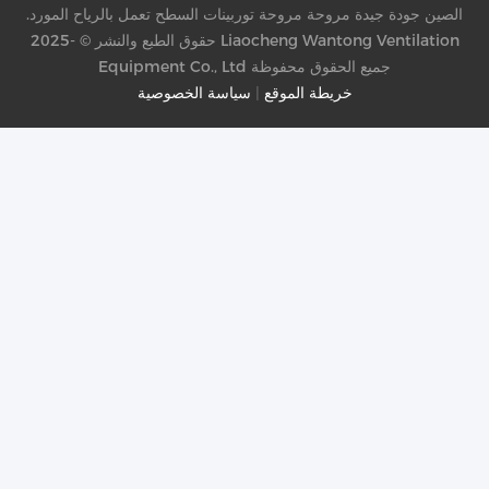
الصين جودة جيدة مروحة مروحة توربينات السطح تعمل بالرياح المورد.
حقوق الطبع والنشر © -2025 Liaocheng Wantong Ventilation
Equipment Co., Ltd جميع الحقوق محفوظة
خريطة الموقع
|
سياسة الخصوصية