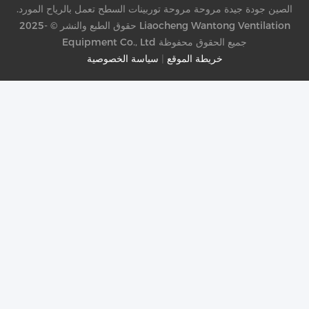
الصين جودة جيدة مروحة مروحة توربينات السطح تعمل بالرياح المورد.
حقوق الطبع والنشر © -2025 Liaocheng Wantong Ventilation
Equipment Co., Ltd جميع الحقوق محفوظة
خريطة الموقع
|
سياسة الخصوصية