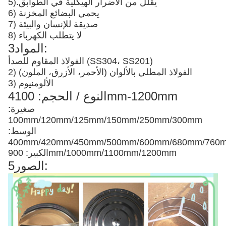
يقلل من الأضرار الهيكلية في الطوابق
5).
6) يحمي البضائع المخزنة
7) صديقة للإنسان والبيئة
8) لا يتطلب الكهرباء
3المواد:
الفولاذ المقاوم للصدأ (SS304، SS201)
2) الفولاذ المطلي بالألوان (الأحمر، الأزرق، الملون)
3) الألومنيوم
4النوع / الحجم: 100mm-1200mm
صغيرة:
100mm/120mm/125mm/150mm/250mm/300mm
الوسط:
400mm/420mm/450mm/500mm/600mm/680mm/76
الكبير: 900mm/1000mm/1100mm/1200mm
5الصور: