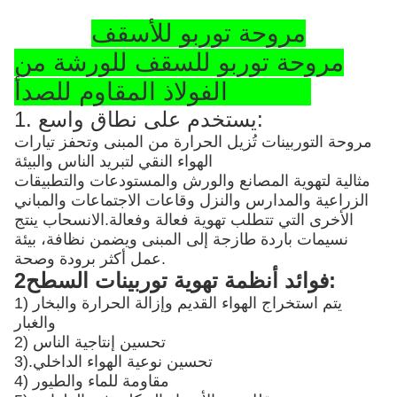
مروحة توربو للأسقف
مروحة توربو للسقف للورشة من
الفولاذ المقاوم للصدأ SS304
1. يستخدم على نطاق واسع:
مروحة التوربينات تُزيل الحرارة من المبنى وتحفز تيارات
الهواء النقي لتبريد الناس والبيئة
مثالية لتهوية المصانع والورش والمستودعات والتطبيقات
الزراعية والمدارس والنزل وقاعات الاجتماعات والمباني
الأخرى التي تتطلب تهوية فعالة وفعالة.الانسحاب ينتج
نسيمات باردة طازجة إلى المبنى ويضمن نظافة، بيئة
عمل أكثر برودة وصحة.
2فوائد أنظمة تهوية توربينات السطح:
1) يتم استخراج الهواء القديم وإزالة الحرارة والبخار
والغبار
2) تحسين إنتاجية الناس
تحسين نوعية الهواء الداخلي
3).
4) مقاومة للماء والطيور