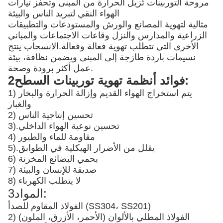
مروحة التوربينات تُزيل الحرارة من المبنى وتحفز تيارات
الهواء النقي لتبريد الناس والبيئة
مثالية لتهوية المصانع والورش والمستودعات والتطبيقات
الزراعية والمدارس والنزل وقاعات الاجتماعات والمباني
الأخرى التي تتطلب تهوية فعالة وفعالة.الانسحاب ينتج
نسيمات باردة طازجة إلى المبنى ويضمن نظافة، بيئة
عمل أكثر برودة وصحة.
2فوائد أنظمة تهوية توربينات السطح:
1) يتم استخراج الهواء القديم وإزالة الحرارة والبخار
والغبار
2) تحسين إنتاجية الناس
تحسين نوعية الهواء الداخلي
3).
4) مقاومة للماء والطيور
يقلل من الأضرار الهيكلية في الطوابق
5).
6) يحمي البضائع المخزنة
7) صديقة للإنسان والبيئة
8) لا يتطلب الكهرباء
3المواد:
الفولاذ المقاوم للصدأ (SS304، SS201)
2) الفولاذ المطلي بالألوان (الأحمر، الأزرق، الملون)