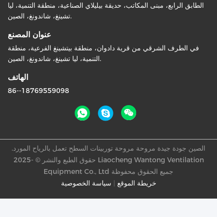
الطابق الرابع، مبنى المكاتب، حديقة بيليلاي الصناعية، منطقة التنمية، ليا
تشينغ، شاندونغ، الصين.
عنوان المصنع
في الطرف الشرقي من قرية دادوان، منطقة بيتشينغ الفرعية، منطقة
التنمية، ليا تشينغ، شاندونغ، الصين.
الهاتف
86--18769559098
الصين جودة جيدة مروحة مروحة توربينات السطح تعمل بالرياح المورد.
حقوق الطبع والنشر © -2025 Liaocheng Wantong Ventilation
Equipment Co., Ltd جميع الحقوق محفوظة
خريطة الموقع
|
سياسة الخصوصية